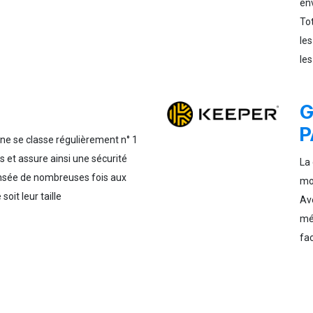
en
To
les
les
G
P
ne se classe régulièrement n° 1
 et assure ainsi une sécurité
La
sée de nombreuses fois aux
mot
soit leur taille
Av
mé
fa